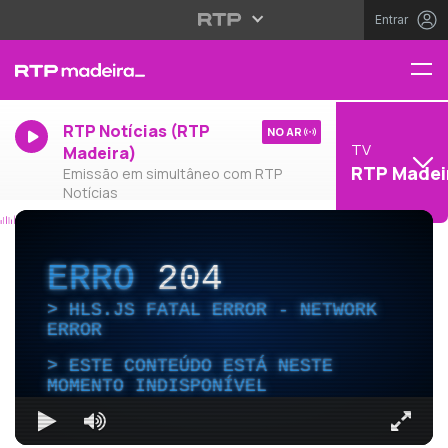
Entrar
RTP Notícias (RTP
NO AR
TV
Madeira)
RTP Madei
Emissão em simultâneo com RTP
Notícias
ERRO
204
HLS.JS FATAL ERROR - NETWORK
ERROR
ESTE CONTEÚDO ESTÁ NESTE
MOMENTO INDISPONÍVEL