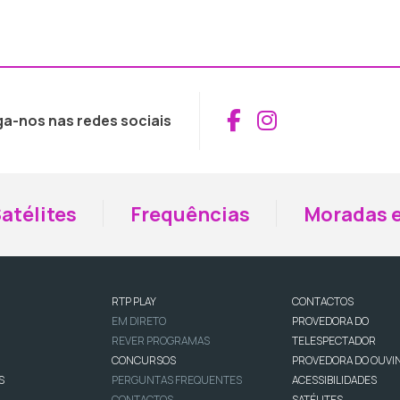
Aceder ao Fac
Aceder ao I
ga-nos nas redes sociais
atélites
Frequências
Moradas e
RTP PLAY
CONTACTOS
EM DIRETO
PROVEDORA DO
REVER PROGRAMAS
TELESPECTADOR
CONCURSOS
PROVEDORA DO OUVI
S
PERGUNTAS FREQUENTES
ACESSIBILIDADES
CONTACTOS
SATÉLITES