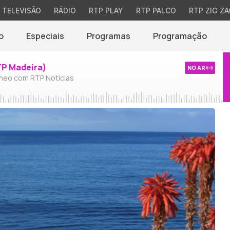
TELEVISÃO
RÁDIO
RTP PLAY
RTP PALCO
RTP ZIG ZA
o
Especiais
Programas
Programação
TP Madeira)
NO AR
neo com RTP Notícias