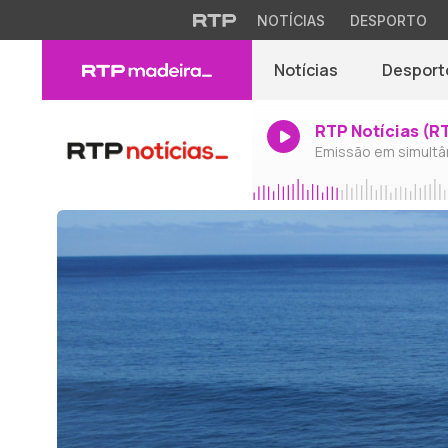
NOTÍCIAS
DESPORTO
Notícias
Desport
RTP Notícias (R
Emissão em simultâ