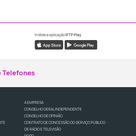
Instale a aplicação
RTP Play
ebook da RTP Madeira
nstagram da RTP Madeira
 Telefones
A EMPRESA
CONSELHO GERAL INDEPENDENTE
CONSELHO DE OPINIÃO
NTE
CONTRATO DE CONCESSÃO DO SERVIÇO PÚBLICO
DE RÁDIO E TELEVISÃO
RGPD