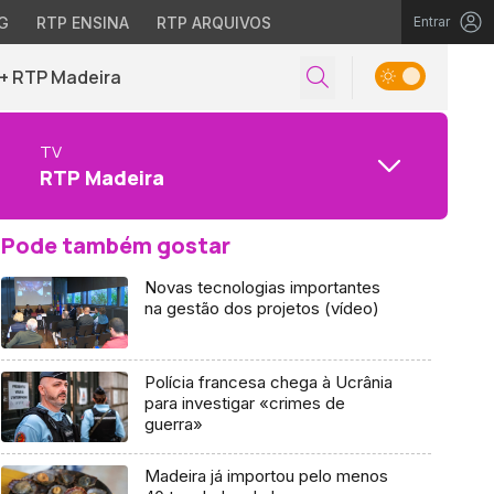
G
RTP ENSINA
RTP ARQUIVOS
Entrar
+ RTP Madeira
TV
RTP Madeira
Pode também gostar
Novas tecnologias importantes
na gestão dos projetos (vídeo)
Polícia francesa chega à Ucrânia
para investigar «crimes de
guerra»
Madeira já importou pelo menos