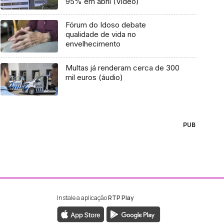
95% em abril (Vídeo)
Fórum do Idoso debate
qualidade de vida no
envelhecimento
Multas já renderam cerca de 300
mil euros (áudio)
PUB
Instale a aplicação
RTP Play
ebook da RTP Madeira
nstagram da RTP Madeira