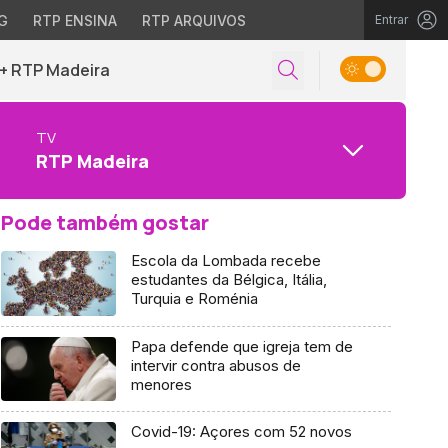
G
RTP ENSINA
RTP ARQUIVOS
Entrar
+ RTP Madeira
TV
RTP Madeira
Pode também gostar
Escola da Lombada recebe
estudantes da Bélgica, Itália,
Turquia e Roménia
Papa defende que igreja tem de
intervir contra abusos de
menores
Covid-19: Açores com 52 novos