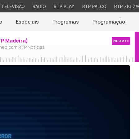
TELEVISÃO
RÁDIO
RTP PLAY
RTP PALCO
RTP ZIG ZA
o
Especiais
Programas
Programação
TP Madeira)
NO AR
neo com RTP Notícias
RROR