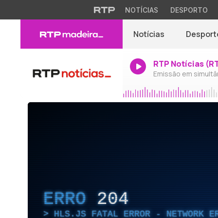
NOTÍCIAS
DESPORTO
Notícias
Desport
RTP Notícias (R
Emissão em simultâ
ERRO
204
HLS.JS FATAL ERROR - NETWORK E