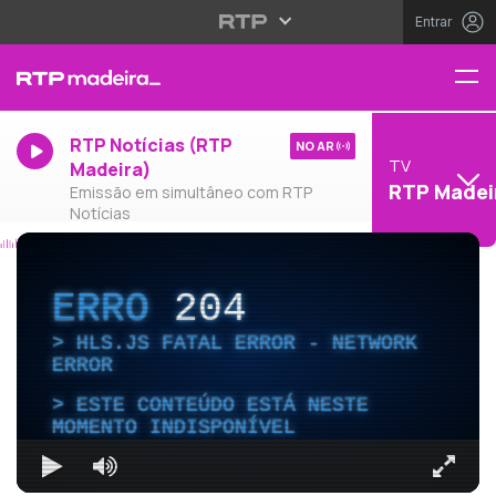
Entrar
RTP Notícias (RTP
NO AR
TV
Madeira)
RTP Madei
Emissão em simultâneo com RTP
Notícias
ERRO
204
HLS.JS FATAL ERROR - NETWORK
ERROR
ESTE CONTEÚDO ESTÁ NESTE
MOMENTO INDISPONÍVEL