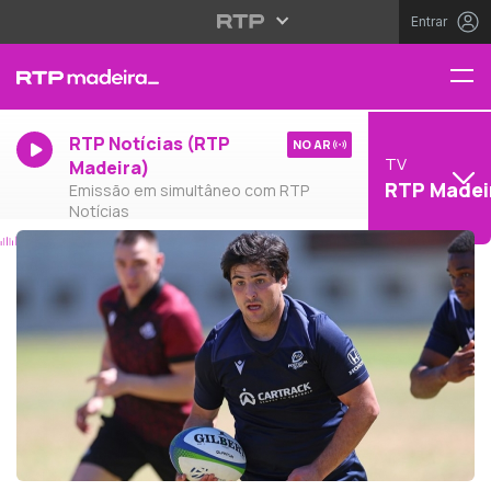
Entrar
RTP Notícias (RTP
NO AR
TV
Madeira)
RTP Madei
Emissão em simultâneo com RTP
Notícias