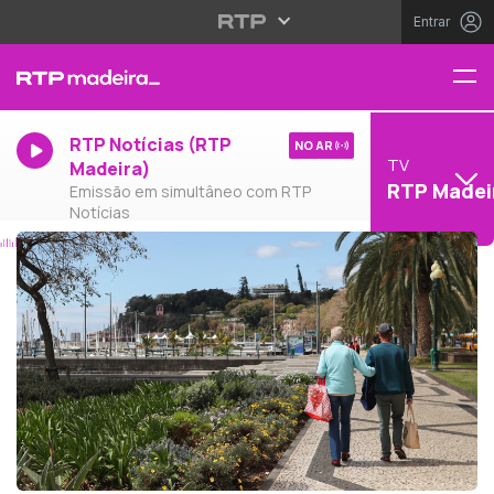
Entrar
RTP Notícias (RTP
NO AR
TV
Madeira)
RTP Madei
Emissão em simultâneo com RTP
Notícias