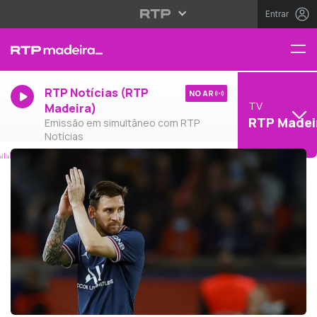
Entrar
RTP Notícias (RTP
NO AR
TV
Madeira)
RTP Madei
Emissão em simultâneo com RTP
Notícias