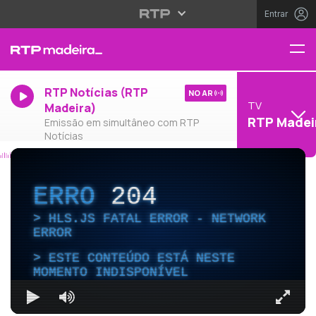
Entrar
RTP Notícias (RTP
NO AR
TV
Madeira)
RTP Madei
Emissão em simultâneo com RTP
Notícias
ERRO
204
HLS.JS FATAL ERROR - NETWORK
ERROR
ESTE CONTEÚDO ESTÁ NESTE
MOMENTO INDISPONÍVEL