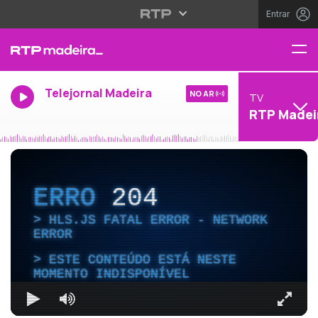
Entrar
Telejornal Madeira
NO AR
TV
RTP Madei
ERRO
204
HLS.JS FATAL ERROR - NETWORK
ERROR
ESTE CONTEÚDO ESTÁ NESTE
MOMENTO INDISPONÍVEL