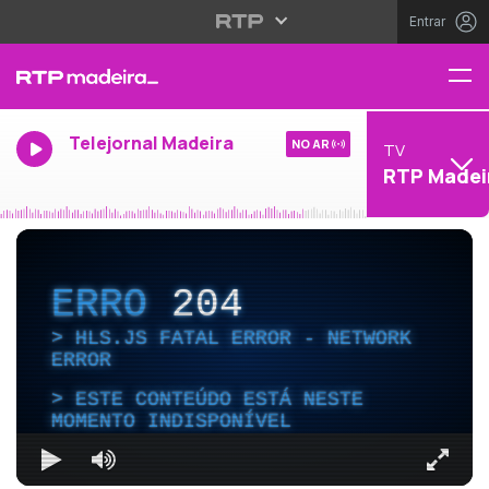
Entrar
Telejornal Madeira
NO AR
TV
RTP Madei
ERRO
204
HLS.JS FATAL ERROR - NETWORK
ERROR
ESTE CONTEÚDO ESTÁ NESTE
MOMENTO INDISPONÍVEL