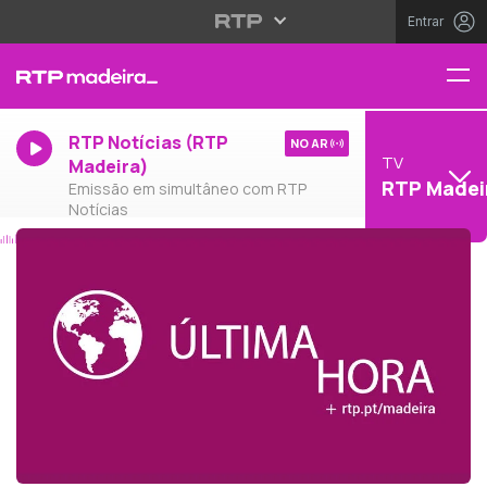
Entrar
RTP Notícias (RTP
NO AR
TV
Madeira)
RTP Madei
Emissão em simultâneo com RTP
Notícias