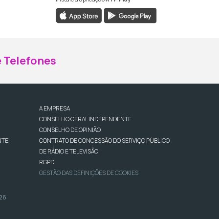
ebook da RTP Madeira
nstagram da RTP Madeira
 Telefones
A EMPRESA
CONSELHO GERAL INDEPENDENTE
CONSELHO DE OPINIÃO
NTE
CONTRATO DE CONCESSÃO DO SERVIÇO PÚBLICO
DE RÁDIO E TELEVISÃO
RGPD
GESTÃO DAS DEFINIÇÕES DE COOKIES
026