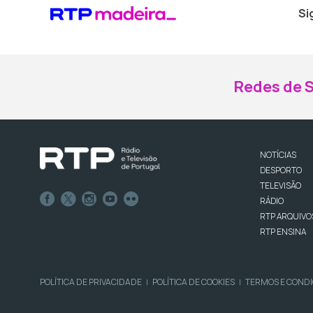
Si
Redes de S
NOTÍCIAS
DESPORTO
TELEVISÃO
RÁDIO
RTP ARQUIVO
RTP ENSINA
POLÍTICA DE PRIVACIDADE
POLÍTICA DE COOKIES
TERMOS E COND
|
|