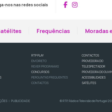
Aceder ao Fac
Aceder ao I
ga-nos nas redes sociais
atélites
Frequências
Moradas e
RTP PLAY
CONTACTOS
EM DIRETO
PROVEDORA DO
REVER PROGRAMAS
TELESPECTADOR
CONCURSOS
PROVEDORA DO OUVI
S
PERGUNTAS FREQUENTES
ACESSIBILIDADES
CONTACTOS
SATÉLITES
IÇÕES
PUBLICIDADE
© RTP, Rádio e Televisão de Portugal 2
|