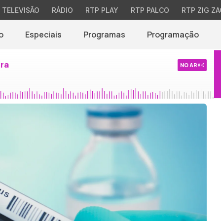
TELEVISÃO
RÁDIO
RTP PLAY
RTP PALCO
RTP ZIG ZA
o
Especiais
Programas
Programação
ira
NO AR