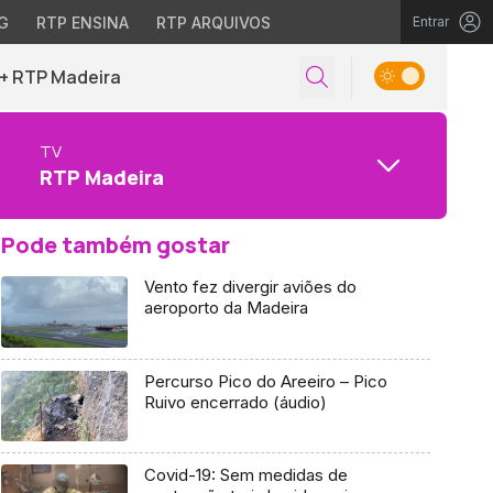
G
RTP ENSINA
RTP ARQUIVOS
Entrar
+ RTP Madeira
TV
RTP Madeira
Pode também gostar
Vento fez divergir aviões do
aeroporto da Madeira
Percurso Pico do Areeiro – Pico
Ruivo encerrado (áudio)
Covid-19: Sem medidas de