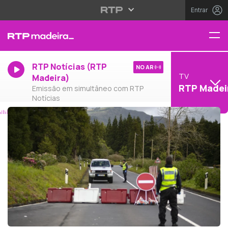
Entrar
RTP Notícias (RTP
NO AR
TV
Madeira)
RTP Madei
Emissão em simultâneo com RTP
Notícias