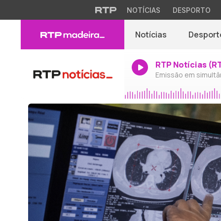
NOTÍCIAS
DESPORTO
Notícias
Desport
RTP Notícias (R
Emissão em simultâ