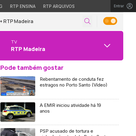
G
RTP ENSINA
RTP ARQUIVOS
Entrar
+ RTP Madeira
TV
RTP Madeira
Pode também gostar
Rebentamento de conduta fez
estragos no Porto Santo (Vídeo)
A EMIR iniciou atividade há 19
anos
PSP acusado de tortura e