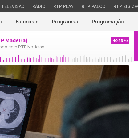
TELEVISÃO
RÁDIO
RTP PLAY
RTP PALCO
RTP ZIG ZA
o
Especiais
Programas
Programação
TP Madeira)
NO AR
neo com RTP Notícias