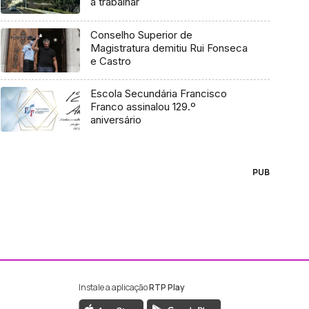
a trabalhar
Conselho Superior de
Magistratura demitiu Rui Fonseca
e Castro
Escola Secundária Francisco
Franco assinalou 129.º
aniversário
PUB
Instale a aplicação
RTP Play
ebook da RTP Madeira
nstagram da RTP Madeira