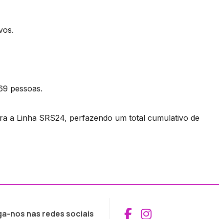
vos.
 69 pessoas.
ra a Linha SRS24, perfazendo um total cumulativo de
Aceder ao Fac
Aceder ao I
ga-nos nas redes sociais