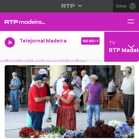
Entrar
Telejornal Madeira
NO AR
TV
RTP Madei