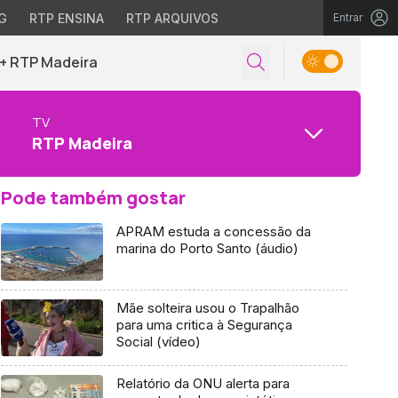
G
RTP ENSINA
RTP ARQUIVOS
Entrar
+ RTP Madeira
TV
RTP Madeira
Pode também gostar
APRAM estuda a concessão da
marina do Porto Santo (áudio)
Mãe solteira usou o Trapalhão
para uma critica à Segurança
Social (vídeo)
Relatório da ONU alerta para