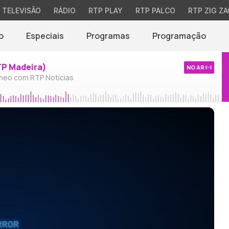
TELEVISÃO
RÁDIO
RTP PLAY
RTP PALCO
RTP ZIG ZA
o
Especiais
Programas
Programação
TP Madeira)
NO AR
neo com RTP Notícias
RROR