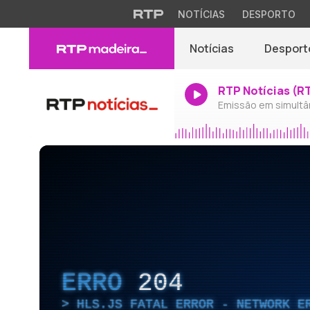
NOTÍCIAS
DESPORTO
Notícias
Desport
RTP Notícias (R
Emissão em simultâ
ERRO
204
HLS.JS FATAL ERROR - NETWORK E