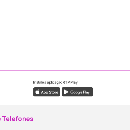
Instale a aplicação
RTP Play
ebook da RTP Madeira
nstagram da RTP Madeira
 Telefones