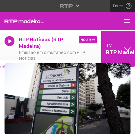
Entrar
RTP Notícias (RTP
NO AR
TV
Madeira)
RTP Madei
Emissão em simultâneo com RTP
Notícias