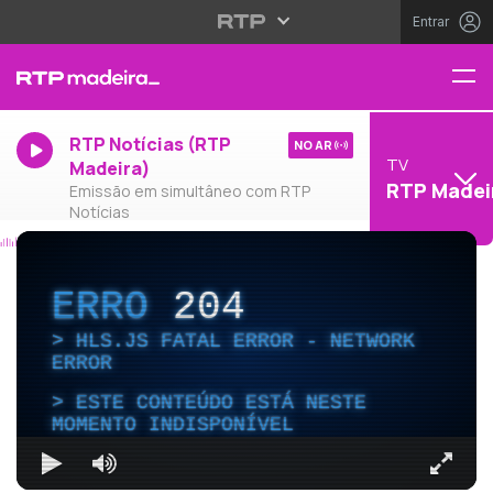
Entrar
RTP Notícias (RTP
NO AR
TV
Madeira)
RTP Madei
Emissão em simultâneo com RTP
Notícias
ERRO
204
HLS.JS FATAL ERROR - NETWORK
ERROR
ESTE CONTEÚDO ESTÁ NESTE
MOMENTO INDISPONÍVEL