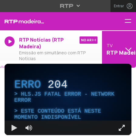
Entrar
RTP Notícias (RTP
NO AR
TV
Madeira)
RTP Madei
Emissão em simultâneo com RTP
Notícias
ERRO
204
HLS.JS FATAL ERROR - NETWORK
ERROR
ESTE CONTEÚDO ESTÁ NESTE
MOMENTO INDISPONÍVEL