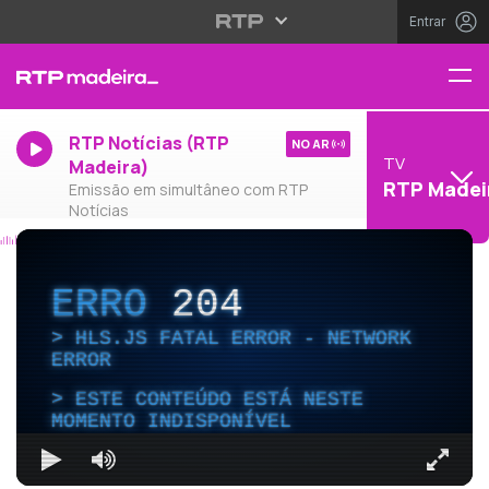
Entrar
RTP Notícias (RTP
NO AR
TV
Madeira)
RTP Madei
Emissão em simultâneo com RTP
Notícias
ERRO
204
HLS.JS FATAL ERROR - NETWORK
ERROR
ESTE CONTEÚDO ESTÁ NESTE
MOMENTO INDISPONÍVEL