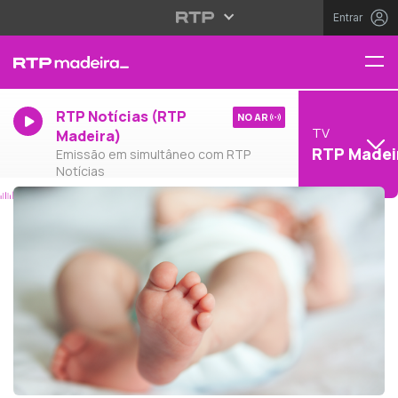
Entrar
RTP Notícias (RTP
NO AR
TV
Madeira)
RTP Madei
Emissão em simultâneo com RTP
Notícias