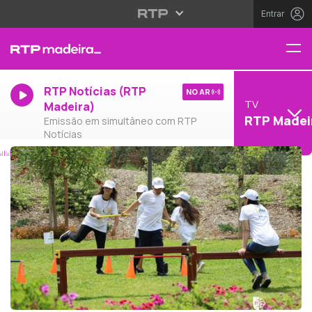
Entrar
RTP Notícias (RTP
NO AR
TV
Madeira)
RTP Madei
Emissão em simultâneo com RTP
Notícias