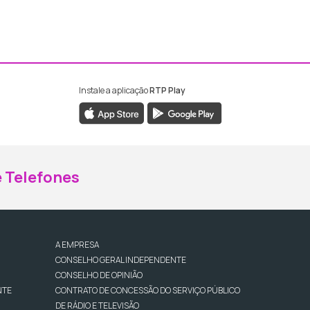
Instale a aplicação
RTP Play
ebook da RTP Madeira
nstagram da RTP Madeira
 Telefones
A EMPRESA
CONSELHO GERAL INDEPENDENTE
CONSELHO DE OPINIÃO
NTE
CONTRATO DE CONCESSÃO DO SERVIÇO PÚBLICO
DE RÁDIO E TELEVISÃO