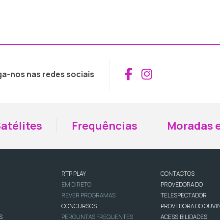
Aceder ao Fac
Aceder ao I
ga-nos nas redes sociais
atélites
Frequências
Moradas e
RTP PLAY
CONTACTOS
EM DIRETO
PROVEDORA DO
REVER PROGRAMAS
TELESPECTADOR
CONCURSOS
PROVEDORA DO OUVI
S
PERGUNTAS FREQUENTES
ACESSIBILIDADES