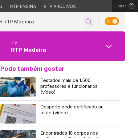
G
RTP ENSINA
RTP ARQUIVOS
Entrar
+ RTP Madeira
TV
RTP Madeira
Pode também gostar
Testados mais de 1.500
professores e funcionários
(vídeo)
Desporto pede certificado ou
teste (vídeo)
Encontrados 18 corpos nos