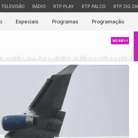
TELEVISÃO
RÁDIO
RTP PLAY
RTP PALCO
RTP ZIG ZA
o
Especiais
Programas
Programação
NO AR