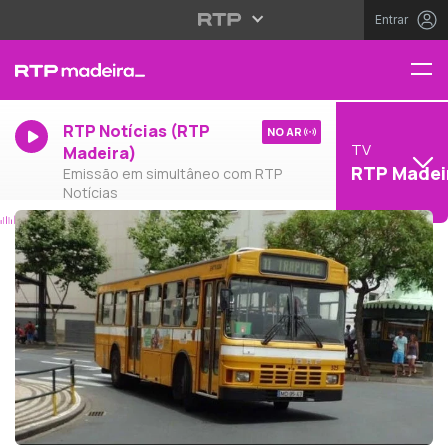
Entrar
RTP Notícias (RTP
NO AR
TV
Madeira)
RTP Madei
Emissão em simultâneo com RTP
Notícias