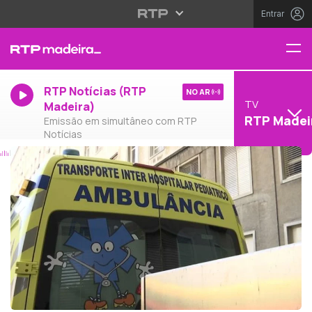
Entrar
RTP Notícias (RTP
NO AR
TV
Madeira)
RTP Madei
Emissão em simultâneo com RTP
Notícias