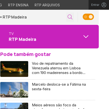
G
RTP ENSINA
RTP ARQUIVOS
Entrar
+ RTP Madeira
TV
RTP Madeira
Pode também gostar
Voo de repatriamento da
Venezuela aterrou em Lisboa
com 190 madeirenses a bordo
(Áudio)
Marcelo desloca-se a Fátima na
sexta-feira
Meios aéreos são foco da