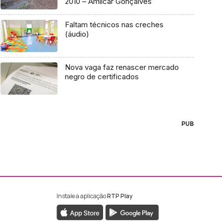
2010 – Amílcar Gonçalves
Faltam técnicos nas creches
(áudio)
Nova vaga faz renascer mercado
negro de certificados
PUB
Instale a aplicação
RTP Play
ebook da RTP Madeira
nstagram da RTP Madeira