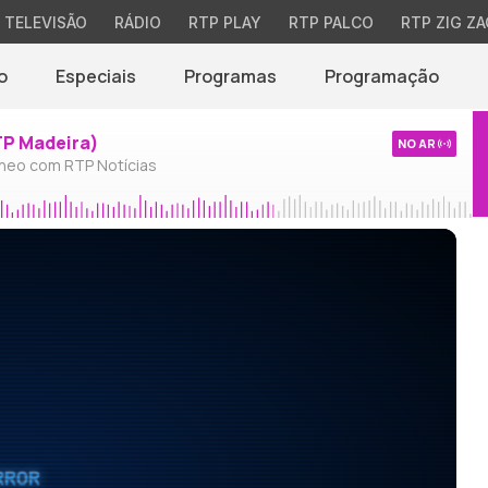
TELEVISÃO
RÁDIO
RTP PLAY
RTP PALCO
RTP ZIG ZA
o
Especiais
Programas
Programação
TP Madeira)
NO AR
neo com RTP Notícias
RROR