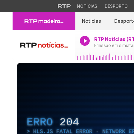
NOTÍCIAS
DESPORTO
Notícias
Desport
RTP Notícias (R
Emissão em simultâ
ERRO
204
HLS.JS FATAL ERROR - NETWORK E