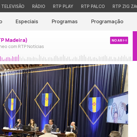
TELEVISÃO
RÁDIO
RTP PLAY
RTP PALCO
RTP ZIG ZA
o
Especiais
Programas
Programação
TP Madeira)
NO AR
neo com RTP Notícias