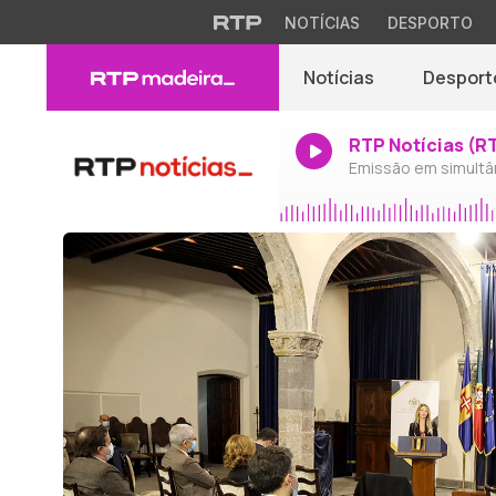
NOTÍCIAS
DESPORTO
Notícias
Desport
RTP Notícias (R
Emissão em simultâ