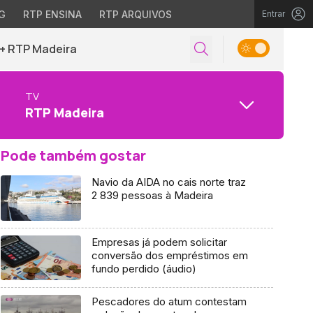
G
RTP ENSINA
RTP ARQUIVOS
Entrar
+ RTP Madeira
TV
RTP Madeira
Pode também gostar
Navio da AIDA no cais norte traz
2 839 pessoas à Madeira
Empresas já podem solicitar
conversão dos empréstimos em
fundo perdido (áudio)
Pescadores do atum contestam