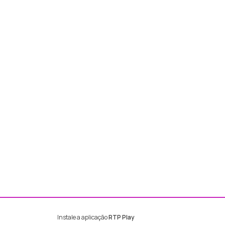
Instale a aplicação
RTP Play