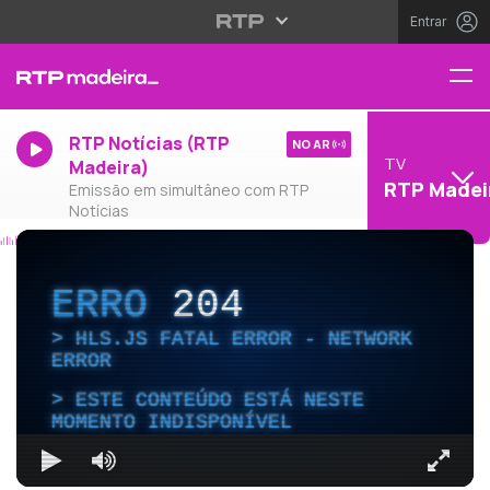
Entrar
RTP Notícias (RTP
NO AR
TV
Madeira)
RTP Madei
Emissão em simultâneo com RTP
Notícias
ERRO
204
HLS.JS FATAL ERROR - NETWORK
ERROR
ESTE CONTEÚDO ESTÁ NESTE
MOMENTO INDISPONÍVEL