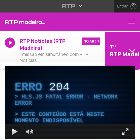
Entrar
RTP Notícias (RTP
NO AR
TV
Madeira)
RTP Madei
Emissão em simultâneo com RTP
Notícias
ERRO
204
HLS.JS FATAL ERROR - NETWORK
ERROR
ESTE CONTEÚDO ESTÁ NESTE
MOMENTO INDISPONÍVEL