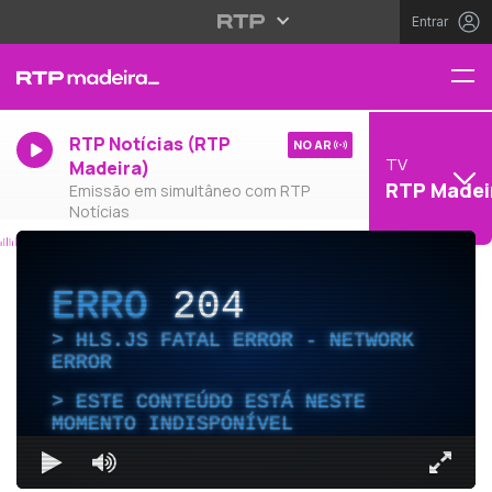
Entrar
RTP Notícias (RTP
NO AR
TV
Madeira)
RTP Madei
Emissão em simultâneo com RTP
Notícias
ERRO
204
HLS.JS FATAL ERROR - NETWORK
ERROR
ESTE CONTEÚDO ESTÁ NESTE
MOMENTO INDISPONÍVEL