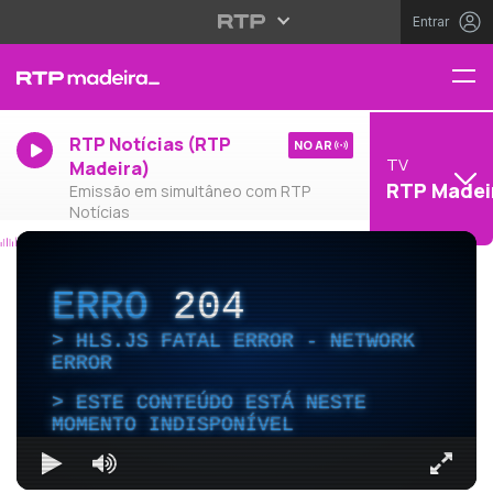
Entrar
RTP Notícias (RTP
NO AR
TV
Madeira)
RTP Madei
Emissão em simultâneo com RTP
Notícias
ERRO
204
HLS.JS FATAL ERROR - NETWORK
ERROR
ESTE CONTEÚDO ESTÁ NESTE
MOMENTO INDISPONÍVEL