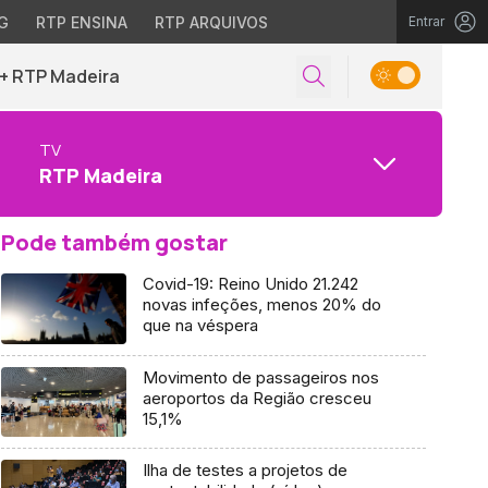
G
RTP ENSINA
RTP ARQUIVOS
Entrar
+ RTP Madeira
TV
RTP Madeira
Pode também gostar
Covid-19: Reino Unido 21.242
novas infeções, menos 20% do
que na véspera
Movimento de passageiros nos
aeroportos da Região cresceu
15,1%
Ilha de testes a projetos de