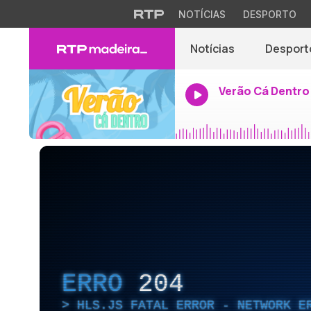
NOTÍCIAS
DESPORTO
Notícias
Desport
Verão Cá Dentro
ERRO
204
HLS.JS FATAL ERROR - NETWORK E