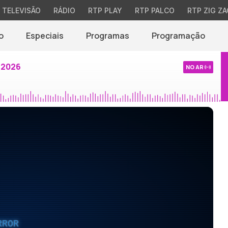
TELEVISÃO
RÁDIO
RTP PLAY
RTP PALCO
RTP ZIG ZA
o
Especiais
Programas
Programação
 2026
NO AR
RROR