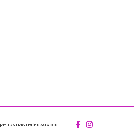
Aceder ao Fac
Aceder ao I
ga-nos nas redes sociais