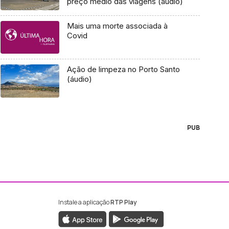
preço médio das viagens (áudio)
Mais uma morte associada à
Covid
Ação de limpeza no Porto Santo
(áudio)
PUB
Instale a aplicação
RTP Play
ebook da RTP Madeira
nstagram da RTP Madeira