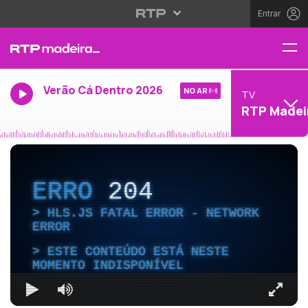
Entrar
Verão Cá Dentro 2026
NO AR
TV
RTP Madei
ERRO
204
HLS.JS FATAL ERROR - NETWORK
ERROR
ESTE CONTEÚDO ESTÁ NESTE
MOMENTO INDISPONÍVEL