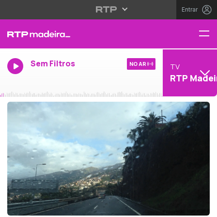
Entrar
Sem Filtros
NO AR
TV
RTP Madei