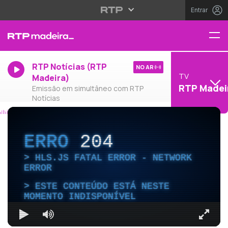
Entrar
RTP Notícias (RTP
NO AR
TV
Madeira)
RTP Madei
Emissão em simultâneo com RTP
Notícias
ERRO
204
HLS.JS FATAL ERROR - NETWORK
ERROR
ESTE CONTEÚDO ESTÁ NESTE
MOMENTO INDISPONÍVEL