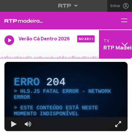
Entrar
Verão Cá Dentro 2026
NO AR
TV
RTP Madei
ERRO
204
HLS.JS FATAL ERROR - NETWORK
ERROR
ESTE CONTEÚDO ESTÁ NESTE
MOMENTO INDISPONÍVEL