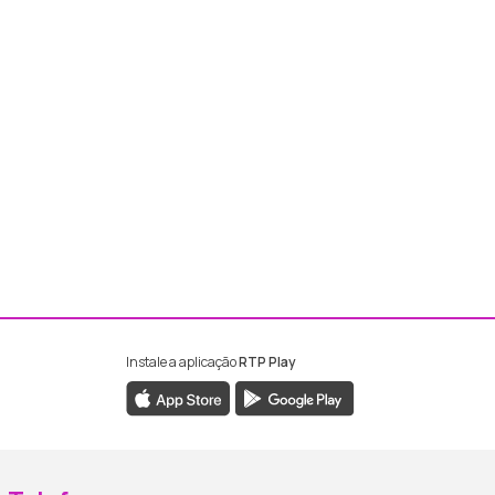
Instale a aplicação
RTP Play
ebook da RTP Madeira
nstagram da RTP Madeira