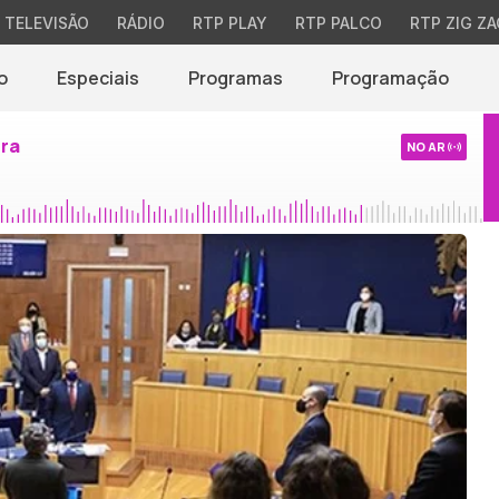
TELEVISÃO
RÁDIO
RTP PLAY
RTP PALCO
RTP ZIG ZA
o
Especiais
Programas
Programação
ira
NO AR