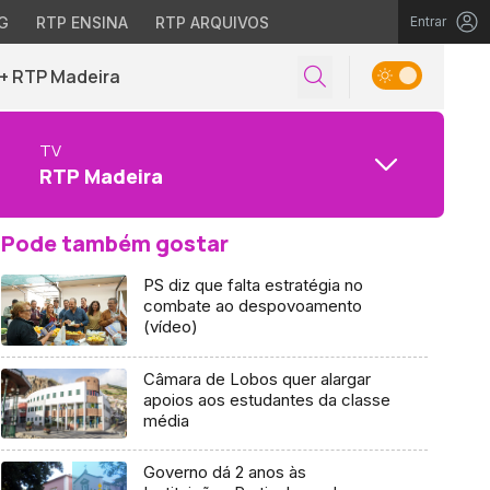
G
RTP ENSINA
RTP ARQUIVOS
Entrar
+ RTP Madeira
TV
RTP Madeira
Pode também gostar
PS diz que falta estratégia no
combate ao despovoamento
(vídeo)
Câmara de Lobos quer alargar
apoios aos estudantes da classe
média
Governo dá 2 anos às