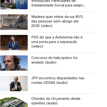
Instituições Particulares de
Solidariedade Social para adaptar
estatutos
Madeira quer retirar da rua 80%
das pessoas sem-abrigo até
2030 (vídeo)
PSD diz que a Autonomia não é
uma porta para a separação
(vídeo)
Concurso do helicóptero foi
anulado (áudio)
JPP encontrou disparidades nas
contas GESBA (áudio)
Chumbo do Orçamento divide
opiniões (áudio)