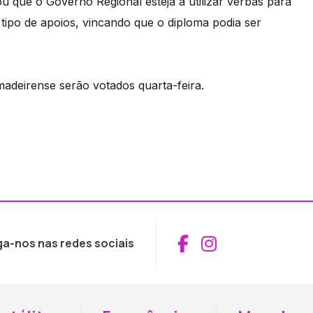
 que o Governo Regional esteja a utilizar verbas para
 tipo de apoios, vincando que o diploma podia ser
madeirense serão votados quarta-feira.
Aceder ao Fac
Aceder ao I
ga-nos nas redes sociais