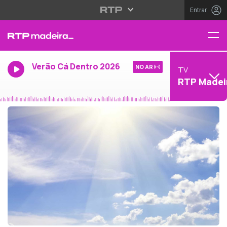
Entrar
Verão Cá Dentro 2026
NO AR
TV
RTP Madei