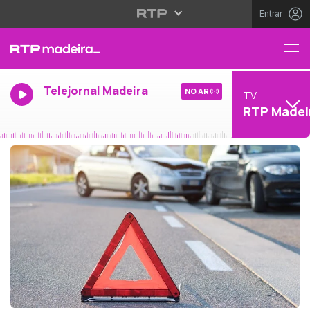
Entrar
Telejornal Madeira
NO AR
TV
RTP Madei