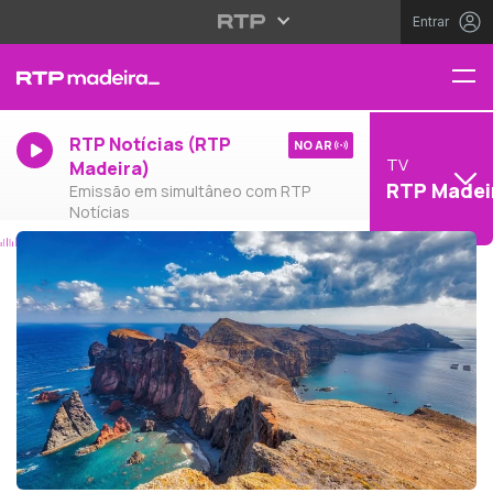
Entrar
RTP Notícias (RTP
NO AR
TV
Madeira)
RTP Madei
Emissão em simultâneo com RTP
Notícias