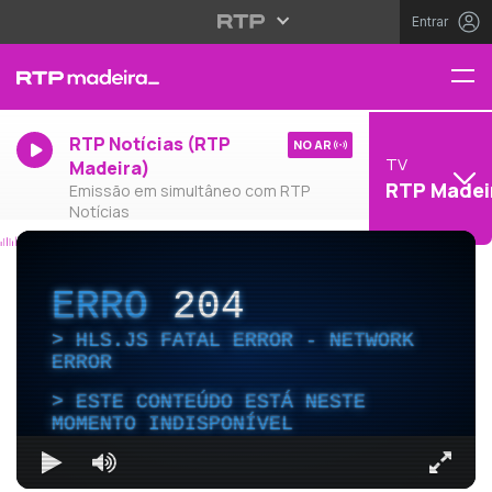
Entrar
RTP Notícias (RTP
NO AR
TV
Madeira)
RTP Madei
Emissão em simultâneo com RTP
Notícias
ERRO
204
HLS.JS FATAL ERROR - NETWORK
ERROR
ESTE CONTEÚDO ESTÁ NESTE
MOMENTO INDISPONÍVEL