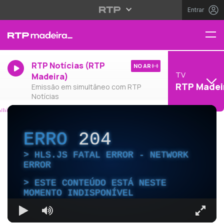
Entrar
RTP Notícias (RTP
NO AR
TV
Madeira)
RTP Madei
Emissão em simultâneo com RTP
Notícias
ERRO
204
HLS.JS FATAL ERROR - NETWORK
ERROR
ESTE CONTEÚDO ESTÁ NESTE
MOMENTO INDISPONÍVEL