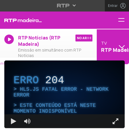
Entrar
RTP Notícias (RTP
NO AR
TV
Madeira)
RTP Madei
Emissão em simultâneo com RTP
Notícias
ERRO
204
HLS.JS FATAL ERROR - NETWORK
ERROR
ESTE CONTEÚDO ESTÁ NESTE
MOMENTO INDISPONÍVEL