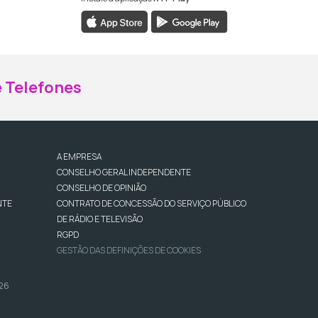
ebook da RTP Madeira
nstagram da RTP Madeira
 Telefones
A EMPRESA
CONSELHO GERAL INDEPENDENTE
CONSELHO DE OPINIÃO
NTE
CONTRATO DE CONCESSÃO DO SERVIÇO PÚBLICO
DE RÁDIO E TELEVISÃO
RGPD
GESTÃO DAS DEFINIÇÕES DE COOKIES
026