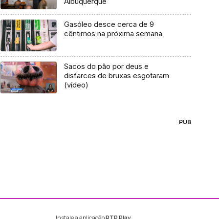
Albuquerque
Gasóleo desce cerca de 9
cêntimos na próxima semana
Sacos do pão por deus e
disfarces de bruxas esgotaram
(vídeo)
PUB
Instale a aplicação
RTP Play