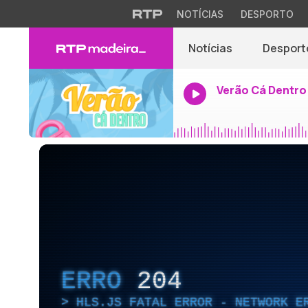
NOTÍCIAS
DESPORTO
Notícias
Desport
Verão Cá Dentro
ERRO
204
HLS.JS FATAL ERROR - NETWORK E