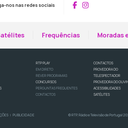
Aceder ao Fac
Aceder ao I
ga-nos nas redes sociais
atélites
Frequências
Moradas e
RTP PLAY
CONTACTOS
EM DIRETO
PROVEDORA DO
REVER PROGRAMAS
TELESPECTADOR
CONCURSOS
PROVEDORA DO OUVI
S
PERGUNTAS FREQUENTES
ACESSIBILIDADES
CONTACTOS
SATÉLITES
IÇÕES
PUBLICIDADE
© RTP, Rádio e Televisão de Portugal 2
|