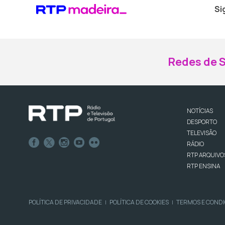
Si
Redes de S
NOTÍCIAS
DESPORTO
TELEVISÃO
RÁDIO
RTP ARQUIVO
RTP ENSINA
POLÍTICA DE PRIVACIDADE
POLÍTICA DE COOKIES
TERMOS E COND
|
|