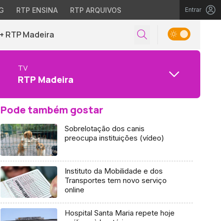
G
RTP ENSINA
RTP ARQUIVOS
Entrar
+ RTP Madeira
TV
RTP Madeira
Pode também gostar
Sobrelotação dos canis
preocupa instituições (vídeo)
Instituto da Mobilidade e dos
Transportes tem novo serviço
online
Hospital Santa Maria repete hoje