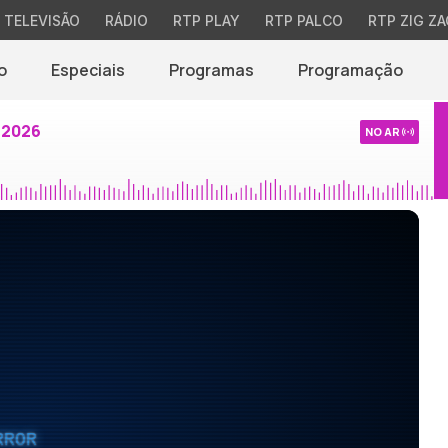
TELEVISÃO
RÁDIO
RTP PLAY
RTP PALCO
RTP ZIG ZA
o
Especiais
Programas
Programação
 2026
NO AR
RROR