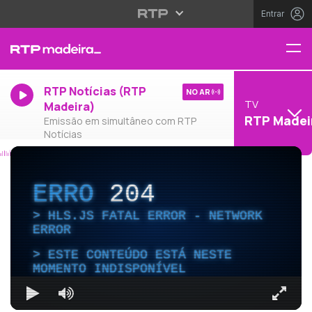
Entrar
RTP Notícias (RTP
NO AR
TV
Madeira)
RTP Madei
Emissão em simultâneo com RTP
Notícias
ERRO
204
HLS.JS FATAL ERROR - NETWORK
ERROR
ESTE CONTEÚDO ESTÁ NESTE
MOMENTO INDISPONÍVEL