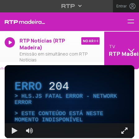
Entrar
RTP Notícias (RTP
NO AR
TV
Madeira)
RTP Madei
Emissão em simultâneo com RTP
Notícias
ERRO
204
HLS.JS FATAL ERROR - NETWORK
ERROR
ESTE CONTEÚDO ESTÁ NESTE
MOMENTO INDISPONÍVEL