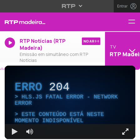
Entrar
RTP Notícias (RTP
NO AR
TV
Madeira)
RTP Madei
Emissão em simultâneo com RTP
Notícias
ERRO
204
HLS.JS FATAL ERROR - NETWORK
ERROR
ESTE CONTEÚDO ESTÁ NESTE
MOMENTO INDISPONÍVEL