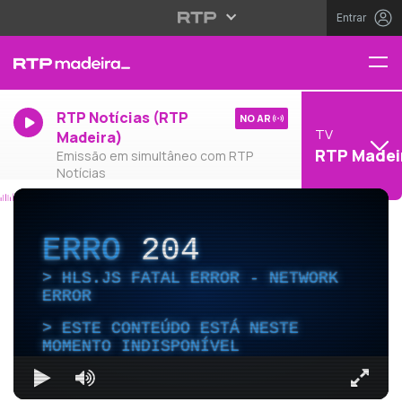
Entrar
RTP Notícias (RTP
NO AR
TV
Madeira)
RTP Madei
Emissão em simultâneo com RTP
Notícias
ERRO
204
HLS.JS FATAL ERROR - NETWORK
ERROR
ESTE CONTEÚDO ESTÁ NESTE
MOMENTO INDISPONÍVEL