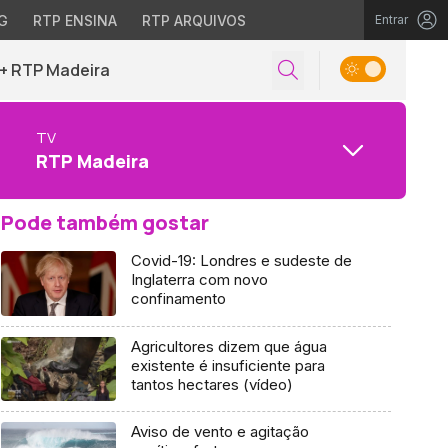
G
RTP ENSINA
RTP ARQUIVOS
Entrar
+ RTP Madeira
TV
RTP Madeira
Pode também gostar
Covid-19: Londres e sudeste de
Inglaterra com novo
confinamento
Agricultores dizem que água
existente é insuficiente para
tantos hectares (vídeo)
Aviso de vento e agitação