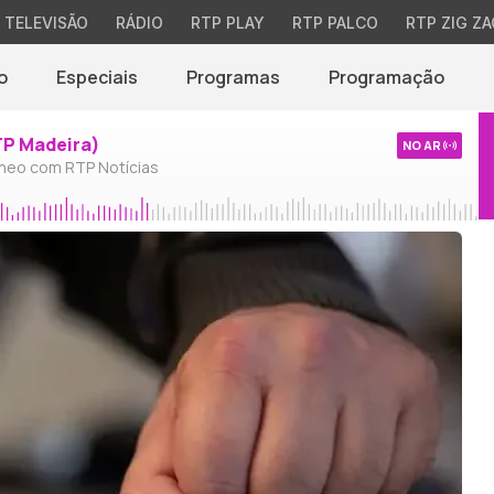
TELEVISÃO
RÁDIO
RTP PLAY
RTP PALCO
RTP ZIG ZA
o
Especiais
Programas
Programação
TP Madeira)
NO AR
neo com RTP Notícias