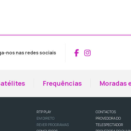
Aceder ao Fac
Aceder ao I
ga-nos nas redes sociais
atélites
Frequências
Moradas e
RTP PLAY
CONTACTOS
EM DIRETO
PROVEDORA DO
REVER PROGRAMAS
TELESPECTADOR