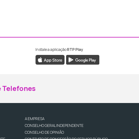
Instale a aplicação
RTP Play
ebook da RTP Madeira
nstagram da RTP Madeira
 Telefones
A EMPRESA
CONSELHO GERAL INDEPENDENTE
CONSELHO DE OPINIÃO