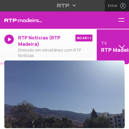
Entrar
RTP Notícias (RTP
NO AR
TV
Madeira)
RTP Madei
Emissão em simultâneo com RTP
Notícias